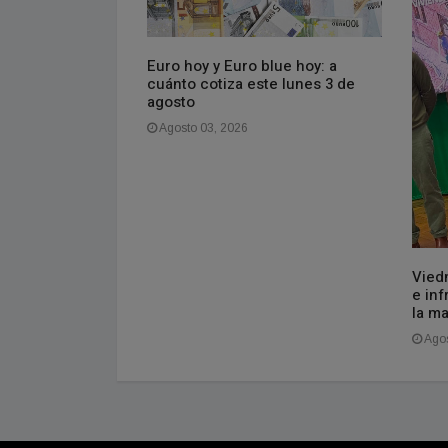
 España por la
Euro hoy y Euro blue hoy: a
y estiman que las
cuánto cotiza este lunes 3 de
 ascender a 130
agosto
Agosto 03, 2026
Vied
e inf
la m
Agos