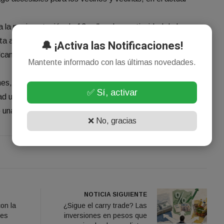
 la pavimentación de 13 calles. La continuidad de las
a al recupero de la inversión a través del aporte de los
🔔 ¡Activa las Notificaciones!
lcanzar progresivamente a un total de 16 barrios de la
Mantente informado con las últimas novedades.
ones, se priorizan criterios como la consolidación de accesos
✅ Sí, activar
ad urbana, así como la cercanía a establecimientos
una mejor circulación y calidad de vida para los vecinos.
❌ No, gracias
NOTICIA SIGUIENTE
on la
¿Sigue el carry trade? Las
ses
inversiones en pesos que