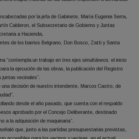
encabezadas por la jefa de Gabinete, María Eugenia Serra,
rtín Calderon, el Subsecretario de Gobierno y Juntas
cretaria a Hacienda,
ntes de los barrios Belgrano, Don Bosco, Zatti y Santa
ma “contempla un trabajo en tres ejes simultáneos: el inicio
ara la ejecución de las obras, la publicación del Registro
s juntas vecinales”.
 una decisión de nuestro intendente, Marcos Castro, de
iudad”.
ollando desde el año pasado, que cuenta con el respaldo
 pesos aprobado por el Concejo Deliberante, destinado
o a la adquisición de maquinaria”.
 señaló que, junto a las partidas presupuestarias previstas,
go accesibles para los vecinos y vecinas, en el actual