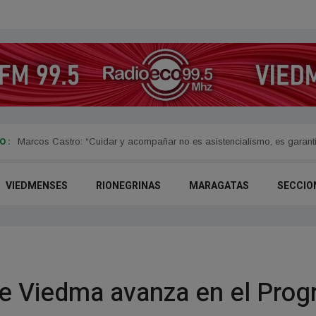
 :
Capacitación gratuita en RCP y prevención de intoxicaciones por mo
VIEDMENSES
RIONEGRINAS
MARAGATAS
SECCIO
de Viedma avanza en el Prog