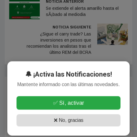
NOTICIA ANTERIOR
Se extiende el alerta amarillo hasta el
sÃ¡bado al mediodia
NOTICIA SIGUIENTE
¿Sigue el carry trade? Las
inversiones en pesos que
recomiendan los analistas tras el
último REM del BCRA
🔔 ¡Activa las Notificaciones!
Mantente informado con las últimas novedades.
Comentarios
✅ Sí, activar
¡Sin comentarios aún!
❌ No, gracias
Se el primero en comentar este artículo.