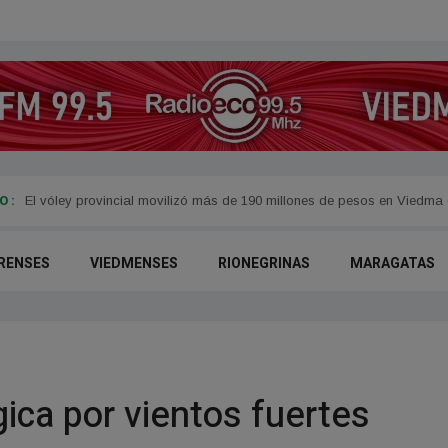
 :
Convocan a reuniones informativas por el acceso seguro a la electrici
El vóley provincial movilizó más de 190 millones de pesos en Viedma
RENSES
VIEDMENSES
RIONEGRINAS
MARAGATAS
ica por vientos fuertes