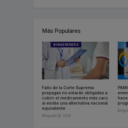
Más Populares
ES
BONAERENSES
el swap con
Fallo de la Corte Suprema:
PAMI
u vigencia a
prepagas no estarán obligadas a
emer
cubrir el medicamento más caro
hacer
si existe una alternativa nacional
prog
equivalente
Agos
Agosto 06, 2026