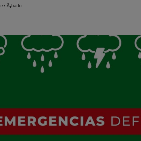
ste sÃ¡bado