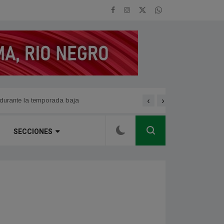
‹
›
se modifica temporariament
dad
 durante la temporada baja
SECCIONES