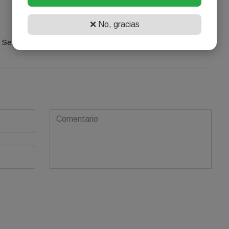
¡Sin comentarios aún!
❌ No, gracias
Se el primero en comentar este artículo.