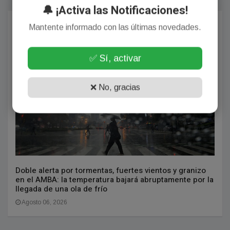
🔔 ¡Activa las Notificaciones!
Más Populares
Mantente informado con las últimas novedades.
BONAERENSES
✅ Sí, activar
❌ No, gracias
Doble alerta por tormentas, fuertes vientos y granizo
en el AMBA: la temperatura bajará abruptamente por la
llegada de una ola de frío
Agosto 06, 2026