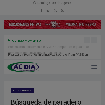
Domingo, 09 de agosto
‹
›
ÚLTIMO MOMENTO :
Presentaron oficialmente el VM14 Campus, un espacio de
Disca
formación deportiva de alto rendimiento
Atlánt
RIONEGRINAS
Búsqueda de paradero