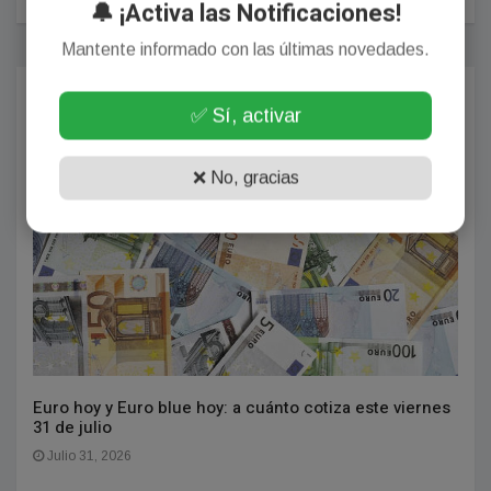
🔔 ¡Activa las Notificaciones!
Mantente informado con las últimas novedades.
Más Populares
✅ Sí, activar
BONAERENSES
❌ No, gracias
Euro hoy y Euro blue hoy: a cuánto cotiza este viernes
31 de julio
Julio 31, 2026