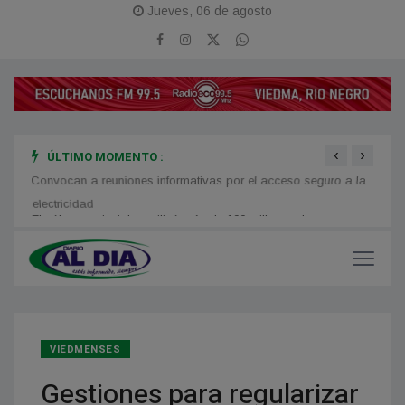
Jueves, 06 de agosto
‹
›
ÚLTIMO MOMENTO :
os en
Convocan a reuniones informativas por el acceso seguro a la
se mo
electricidad
VIEDMENSES
Gestiones para regularizar