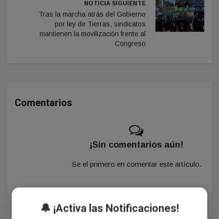
NOTICIA SIGUIENTE
Tras la marcha atrás del Gobierno
por ley de Tierras, sindicatos
mantienen la movilización frente al
Congreso
Comentarios
¡Sin comentarios aún!
Se el primero en comentar este artículo.
🔔 ¡Activa las Notificaciones!
Deja tu comentario