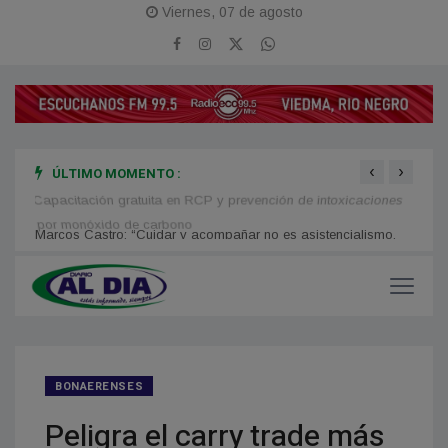
Viernes, 07 de agosto
‹
›
ÚLTIMO MOMENTO :
mo,
Capacitación gratuita en RCP y prevención de intoxicaciones
Financ
por monóxido de carbono
BONAERENSES
Peligra el carry trade más