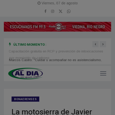
Viernes, 07 de agosto
‹
›
ÚLTIMO MOMENTO :
Capacitación gratuita en RCP y prevención de intoxicaciones
Financ
por monóxido de carbono
Marcos Castro: “Cuidar y acompañar no es asistencialismo,
es garantizar un derecho”
BONAERENSES
La motosierra de Javier