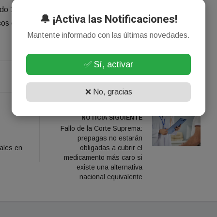
o 10 de enero, a las 21, con la actuación de Classic
🔔 ¡Activa las Notificaciones!
os de todos los tiempos, con temas de rock nacional e
Mantente informado con las últimas novedades.
✅ Sí, activar
❌ No, gracias
NOTICIA SIGUIENTE
Fallo de la Corte Suprema:
prepagas no estarán
ales en
obligadas a cubrir el
medicamento más caro si
existe una alternativa
nacional equivalente