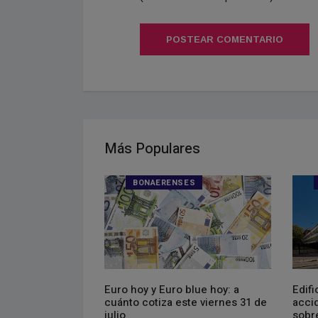
POSTEAR COMENTARIO
Más Populares
S
BONAERENSES
Euro hoy y Euro blue hoy: a
Edifi
cuánto cotiza este viernes 31 de
acci
 nuevo paso a un
julio
sobre