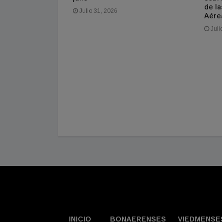
d más accesible
de l
Julio 31, 2026
Aére
Juli
INICIO
BONAERENSES
VIEDMENSE