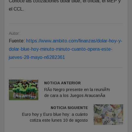
Conocé las cotizaciones dólar blue, el oficial, el MEP y
el CCL.
Autor:
Fuente:
https://www.ambito.com/finanzas/dolar-hoy-y-
dolar-blue-hoy-minuto-minuto-cuanto-opera-este-
jueves-28-mayo-n6282361
NOTICIA ANTERIOR
RÃ­o Negro presente en la reuniÃ³n
de cara a los Juegos AraucanÃ­a
NOTICIA SIGUIENTE
Euro hoy y Euro blue hoy: a cuánto
cotiza este lunes 10 de agosto