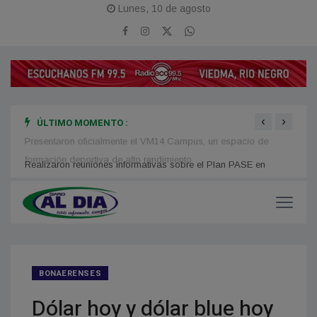
Lunes, 10 de agosto
‹
›
ÚLTIMO MOMENTO :
Presentaron oficialmente el VM14 Campus, un espacio de
Disca
formación deportiva de alto rendimiento
Atlánt
Realizaron reuniones informativas sobre el Plan PASE en
barrios populares
BONAERENSES
Dólar hoy y dólar blue hoy