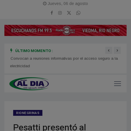
Jueves, 06 de agosto
‹
›
ÚLTIMO MOMENTO :
os en
Convocan a reuniones informativas por el acceso seguro a la
se mo
electricidad
RIONEGRINAS
Pesatti presentó al