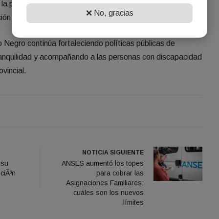
la provincia, garantizando el acceso a derechos
❌ No, gracias
ón clara ante este tipo de situaciones.
Negro continúa fortaleciendo políticas públicas de
 tranquilidad y acompañando a las personas con discapacidad
ovincial.
NOTICIA SIGUIENTE
 su
ANSES aumentó los topes
ciÃ³n
para cobrar las
Asignaciones Familiares:
cuáles son los nuevos
límites