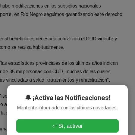
 hubo modificaciones en los subsidios nacionales
sporte, en Río Negro seguimos garantizando este derecho
 al beneficio es necesario contar con el CUD vigente y
, como se realiza habitualmente.
s estadísticas provinciales de los últimos años indican
r de 35 mil personas con CUD, muchas de las cuales
es vinculadas a salud, tratamientos y rehabilitación”.
🔔 ¡Activa las Notificaciones!
e Discapacidad, remarcó que “el CUD es una herramienta
o a terapias, rehabilitación, medicamentos y distintas
Mantente informado con las últimas novedades.
 la calidad de vida de las personas”.
✅ Sí, activar
 Humano se continúa acompañando y asesorando a las