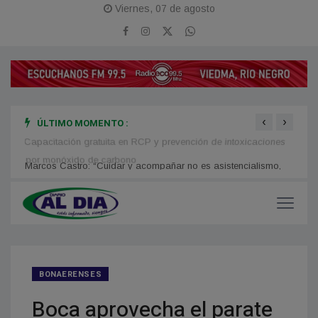
Viernes, 07 de agosto
‹
›
ÚLTIMO MOMENTO :
mo,
Capacitación gratuita en RCP y prevención de intoxicaciones
Financ
por monóxido de carbono
BONAERENSES
Boca aprovecha el parate