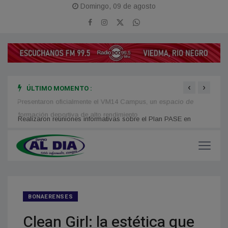
Domingo, 09 de agosto
‹
›
ÚLTIMO MOMENTO :
Presentaron oficialmente el VM14 Campus, un espacio de
Disca
formación deportiva de alto rendimiento
Atlánt
Realizaron reuniones informativas sobre el Plan PASE en
barrios populares
BONAERENSES
Clean Girl: la estética que