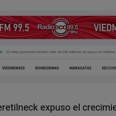
 :
Convocan a reuniones informativas por el acceso seguro a la electrici
VIEDMENSES
RIONEGRINAS
MARAGATAS
SECCIO
etilneck expuso el crecimie