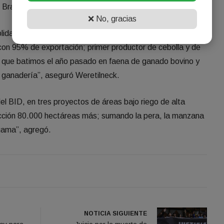
 Brasil.
❌ No, gracias
lidando en agricultura y ganadería. Somos principales
con 95% de exportación; primer productor de cebolla y de
rd que batimos el año pasado en faena de ganado bovino y
 ganadería”, aseguró Weretilneck.
l BID, en tres proyectos de áreas bajo riego de alta
ucción 80.000 hectáreas más; sumando la pera, la manzana
a gama”, agregó.
NOTICIA SIGUIENTE