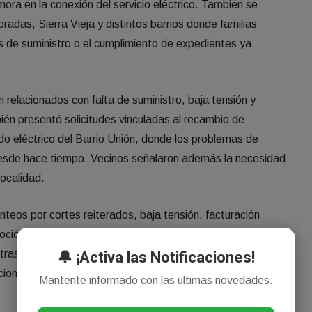
mora en la conexión del servicio eléctrico. También se
radas, Sierra Vieja y distintos barrios donde familias
s de suministro o el cumplimiento de expedientes ya
 relacionados con falta de suministro, baja tensión y
bién presentó solicitudes vinculadas al recambio de
do eléctrico del Barrio Unión, donde los problemas de
desde hace tiempo. Vecinos señalaron además la necesidad
localidad.
nteos por cortes reiterados, baja tensión, facturación
ción de instalaciones. Entre los casos relevados figura el
🔔 ¡Activa las Notificaciones!
o tras un temporal, además de reclamos por consumos
ciones a la actividad comercial por interrupciones del
Mantente informado con las últimas novedades.