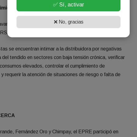
✅ Sí, activar
uimiento de los casos
❌ No, gracias
avanzará con la remisión de los reclamos a las áreas
RSA que se expida dentro de los plazos reglamentarios.
stas se encuentran intimar a la distribuidora por negativas
 del tendido en sectores con baja tensión crónica, verificar
 consumos elevados, controlar el cumplimiento de
y requerir la atención de situaciones de riesgo o falta de
 CERCA
Grande, Fernández Oro y Chimpay, el EPRE participó en