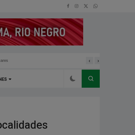
‹
›
ortiva de alto rendimiento
Discapacidad: Provincia a
NES
ocalidades