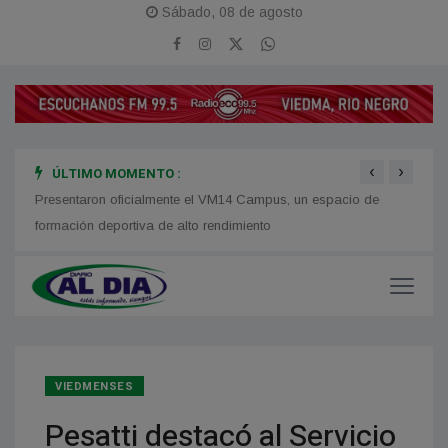
Sábado, 08 de agosto
‹
›
ÚLTIMO MOMENTO :
Presentaron oficialmente el VM14 Campus, un espacio de
Disca
formación deportiva de alto rendimiento
Atlánt
VIEDMENSES
Pesatti destacó al Servicio