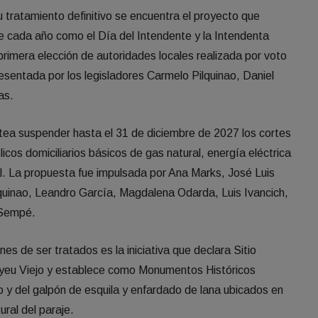
u tratamiento definitivo se encuentra el proyecto que
 de cada año como el Día del Intendente y la Intendenta
rimera elección de autoridades locales realizada por voto
resentada por los legisladores Carmelo Pilquinao, Daniel
as.
ntea suspender hasta el 31 de diciembre de 2027 los cortes
licos domiciliarios básicos de gas natural, energía eléctrica
ial. La propuesta fue impulsada por Ana Marks, José Luis
lquinao, Leandro García, Magdalena Odarda, Luis Ivancich,
 Sempé.
es de ser tratados es la iniciativa que declara Sitio
uiniyeu Viejo y establece como Monumentos Históricos
reo y del galpón de esquila y enfardado de lana ubicados en
ral del paraje.