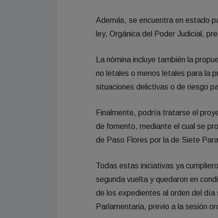
Además, se encuentra en estado par
ley, Orgánica del Poder Judicial, pr
La nómina incluye también la propue
no letales o menos letales para la p
situaciones delictivas o de riesgo p
Finalmente, podría tratarse el proy
de fomento, mediante el cual se p
de Paso Flores por la de Siete Para
Todas estas iniciativas ya cumpliero
segunda vuelta y quedaron en condi
de los expedientes al orden del día
Parlamentaria, previo a la sesión or