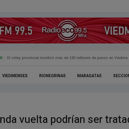
 :
Convocan a reuniones informativas por el acceso seguro a la electrici
VIEDMENSES
RIONEGRINAS
MARAGATAS
SECCIO
da vuelta podrían ser trata