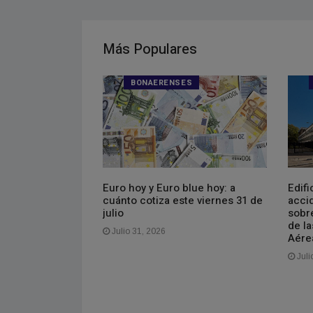
Más Populares
S
BONAERENSES
Euro hoy y Euro blue hoy: a
Edifi
cuánto cotiza este viernes 31 de
acci
julio
sobre
de l
Julio 31, 2026
Aére
Juli