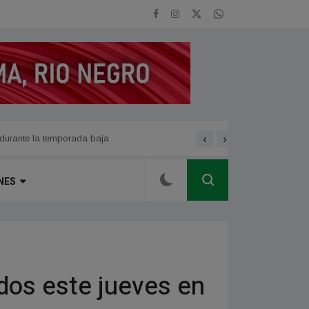
‹
›
dad
se modifica temporariament
NES
dos este jueves en