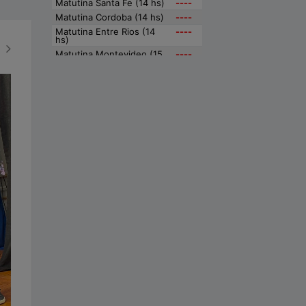
BONAERENSES
VIEDMENSES
Euro hoy y Euro blue hoy: a
cuánto cotiza este lunes 3 de
agosto
Agosto 03, 2026