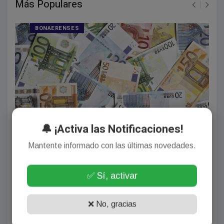
Más Populares
BONAERENSES
🔔 ¡Activa las Notificaciones!
Euro hoy y Euro blue hoy: a cuánto cotiza este martes
Mantente informado con las últimas novedades.
4 de agosto
Agosto 04, 2026
✅ Sí, activar
❌ No, gracias