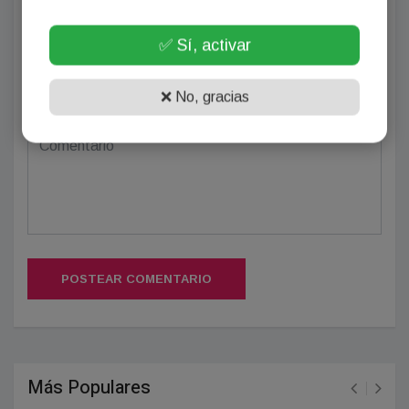
✅ Sí, activar
(Su email no será publicado)
❌ No, gracias
POSTEAR COMENTARIO
Más Populares