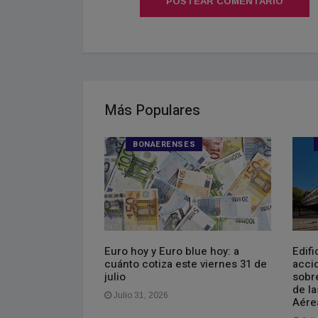
POSTEAR COMENTARIO
Más Populares
S
BONAERENSES
Euro hoy y Euro blue hoy: a
Edifi
cuánto cotiza este viernes 31 de
acci
 nuevo paso a un
julio
sobre
d más accesible
de l
Julio 31, 2026
Aére