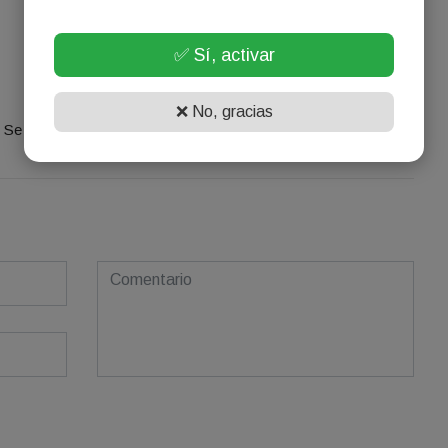
✅ Sí, activar
¡Sin comentarios aún!
❌ No, gracias
Se el primero en comentar este artículo.