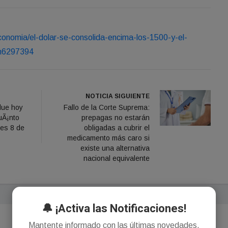
onomia/el-dolar-se-consolida-encima-los-1500-y-el-
-n6297394
NOTICIA SIGUIENTE
blue hoy
Fallo de la Corte Suprema:
uÃ¡nto
prepagas no estarán
es 8 de
obligadas a cubrir el
medicamento más caro si
existe una alternativa
nacional equivalente
🔔 ¡Activa las Notificaciones!
Mantente informado con las últimas novedades.