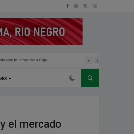
‹
›
dad
se modifica temporariament
NES
 y el mercado