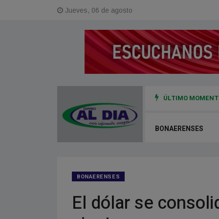
Jueves, 06 de agosto
ÚLTIMO MOMENTO
0 millones de pesos en Viedma durante la temporada baja
BONAERENSES
BONAERENSES
El dólar se consol