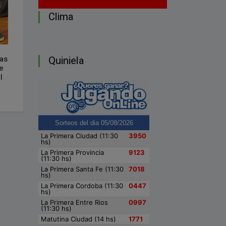
Clima
Quiniela
as
e
l