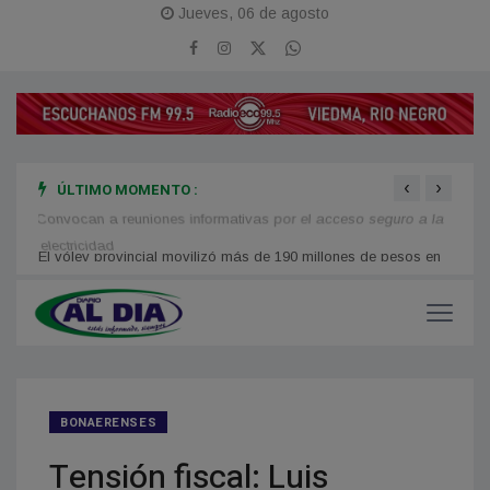
Jueves, 06 de agosto
‹
›
ÚLTIMO MOMENTO :
os en
Convocan a reuniones informativas por el acceso seguro a la
se mo
electricidad
BONAERENSES
Tensión fiscal: Luis