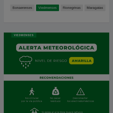
Bonaerenses
Viedmenses
Rionegrinas
Maragatas
VIEDMENSES